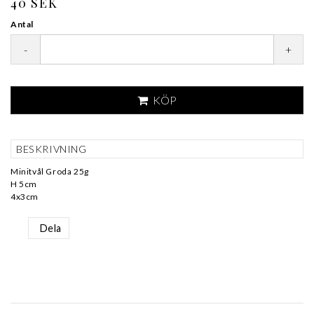
40 SEK
Antal
-
+
KÖP
BESKRIVNING
Minitvål Groda 25g
H 5cm
4x3cm
Dela