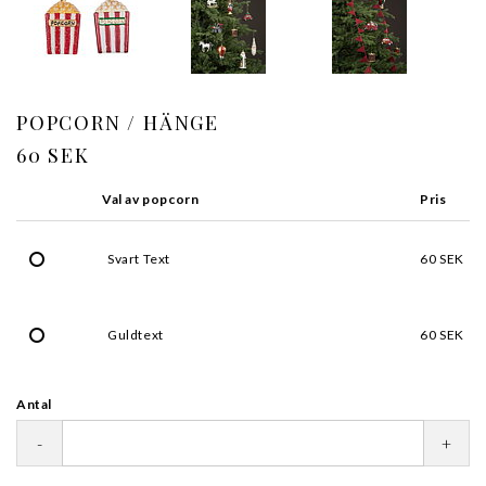
POPCORN / HÄNGE
60 SEK
Val av popcorn
Pris
Svart Text
60 SEK
Guldtext
60 SEK
Antal
-
+