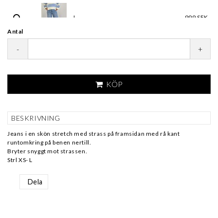
L
999 SEK
Antal
-
+
KÖP
BESKRIVNING
Jeans i en skön stretch med strass på framsidan med rå kant
runtomkring på benen nertill.
Bryter snyggt mot strassen.
Strl XS- L
Dela