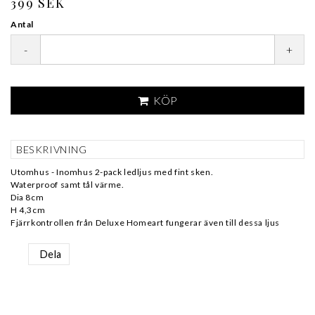
399 SEK
Antal
-
+
KÖP
BESKRIVNING
Utomhus - Inomhus 2-pack ledljus med fint sken.
Waterproof samt tål värme.
Dia 8cm
H 4,3cm
Fjärrkontrollen från Deluxe Homeart fungerar även till dessa ljus
Dela