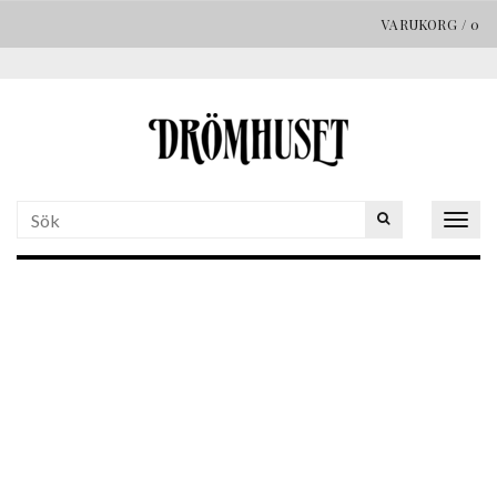
VARUKORG
/
0
Togg
navig