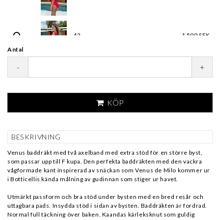
42
1 599 SEK
Antal
-
+
KÖP
BESKRIVNING
Venus baddräkt med två axelband med extra stöd för en större byst,
som passar upp till F kupa. Den perfekta baddräkten med den vackra
vågformade kant inspirerad av snäckan som Venus de Milo kommer ur
i Botticellis kända målning av gudinnan som stiger ur havet.
Utmärkt passform och bra stöd under bysten med en bred resår och
uttagbara pads. Insydda stöd i sidan av bysten. Baddräkten är fordrad.
Normal full täckning över baken. Kaandas kärleksknut som guldig