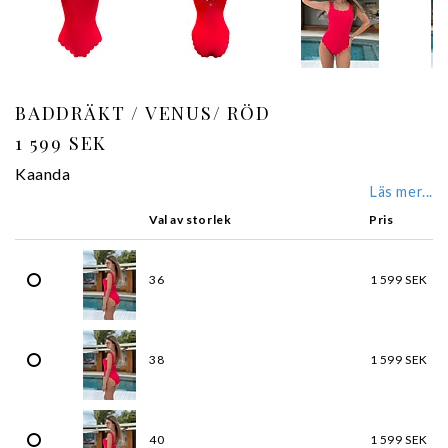
BADDRÄKT / VENUS/ RÖD
1 599 SEK
Kaanda
Läs mer...
Val av storlek
Pris
36
1 599 SEK
38
1 599 SEK
40
1 599 SEK