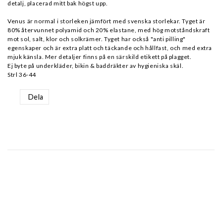
detalj, placerad mitt bak högst upp.
Venus är normal i storleken jämfört med svenska storlekar. Tyget är
80% återvunnet polyamid och 20% elastane, med hög motståndskraft
mot sol, salt, klor och solkrämer. Tyget har också "anti pilling"
egenskaper och är extra platt och täckande och hållfast, och med extra
mjuk känsla. Mer detaljer finns på en särskild etikett på plagget.
Ej byte på underkläder, bikin & baddräkter av hygieniska skäl.
Strl 36-44
Dela