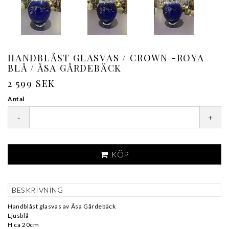
HANDBLÅST GLASVAS / CROWN -ROYA
BLÅ / ÅSA GÅRDEBÄCK
2 599 SEK
Antal
-
+
KÖP
BESKRIVNING
Handblåst glasvas av Åsa Gårdebäck
Ljusblå
H ca 20cm