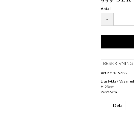
Antal
-
BESKRIVNING
Art.nr: 135788
Ljuslykta / Vas me
H:23cm
26x26cm
Dela