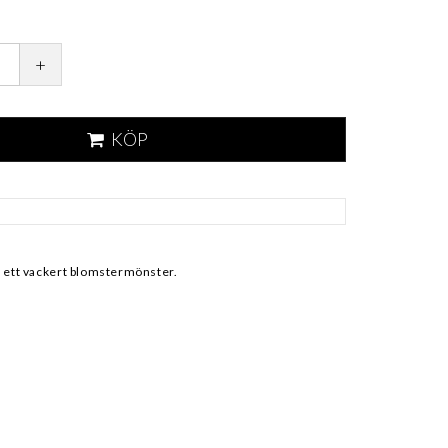
+
KÖP
d ett vackert blomstermönster.