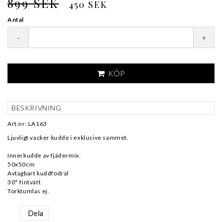
899 SEK
450 SEK
Antal
-
+
KÖP
BESKRIVNING
Art.nr: LA163
Ljuvligt vacker kudde i exklusive sammet.
Innerkudde av fjädermix.
50x50cm
Avtagbart kuddfodral
30° fintvätt
Torktumlas ej.
Dela